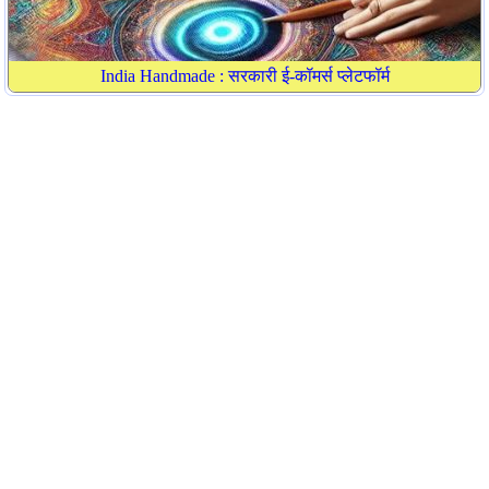
India Handmade : सरकारी ई-कॉमर्स प्लेटफॉर्म